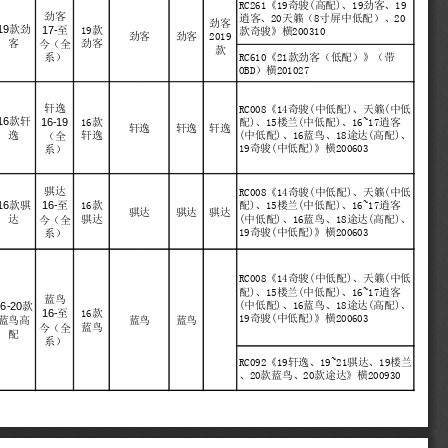
RC261《19奇骏(高配)、19劲客、19
劲客
逍客、20天籁（8寸屏中低配）、20
劲客
19
款劲
17-
至
19款
款奇骏》横200310
2019
劲客
劲客
劲客
客
今（全
款
系）
RC610《21款劲客（低配）》（带
OBD）横201027
轩逸
RC008《14奇骏(中低配)、天籁(中低
16
16-19
款轩
16款
配)、15楼兰(中低配)、16~17逍客
轩逸
轩逸
轩逸
轩逸
(中低配)、16蓝鸟、18途达(高配)、
逸
（全
19奇骏(中低配)》横200603
系）
骐达
RC008《14奇骏(中低配)、天籁(中低
16
16-
款骐
至
16款
配)、15楼兰(中低配)、16~17逍客
骐达
骐达
骐达
骐达
(中低配)、16蓝鸟、18途达(高配)、
达
今（全
19奇骏(中低配)》横200603
系）
RC008《14奇骏(中低配)、天籁(中低
配)、15楼兰(中低配)、16~17逍客
蓝鸟
(中低配)、16蓝鸟、18途达(高配)、
6-20
款
16-
至
16款
19奇骏(中低配)》横200603
蓝鸟
蓝鸟
蓝鸟高
蓝鸟
今（全
配
系）
RC092《19轩逸、19~21骐达、19楼兰
、20款蓝鸟、20款途达》横200930