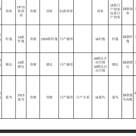
19款日
19-21
19
劲
款劲
产劲客
劲客
款劲
奇骏
劲客
21款劲客
劲客
21款日
客
客
产劲客
轩
16
款轩
16款
轩逸
奇骏
2020款轩逸
日产通用
16轩逸
轩逸
高
轩逸
逸
16骐达手
骐
16
款骐
16款
动空调
骐达
奇骏
骐达
日产通用
骐达
高
骐达
16骐达自
达
动空调
1
蓝
16
2015
款蓝
蓝鸟
奇骏
奇骏
日产通用
日产全系
16蓝鸟
蓝鸟
高
蓝鸟
鸟高配