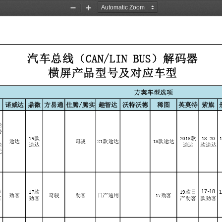
Zoom
Zoom
Out
In
汽车总线（CAN/LIN BUS）解码器
横屏产品型号及对应车型
方案车型选项
讯
诺威达
鼎微
方易通
仕腾/腾实
趣智达
沃特沃德
稀图
英莫特
紫旗
途
带
18-20
）
19款
2018款
途达
奇骏
21款途达
18款途达
途
途达
途达
款途达
无
）
8
17-18
1
17款
19款日
劲客
奇骏
劲客
日产通用
17劲客
劲客
产劲客
客
款劲客