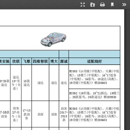
Current
Presentation
Open
Print
Too
View
Mode
景安驰
欣联
飞歌
四维智联
博大
源诚
适配线材
RC008《14奇骏(中低配)、天籁(中低
配)、15楼兰(中低配)、16~17逍客
途达
(中低配)、16蓝鸟、18途达(高配)、
18-20款
18-至
18款
19奇骏(中低配)》横200603
途达
途达
途达
途达
今（全
途达
系）
RC092《19轩逸、19~21骐达、19楼兰
、20款蓝鸟、20款途达》横200930
劲客
劲客
RC008《14奇骏(中低配)、天籁(中低
17-18
2017-
7-18
17-
款
至
配)、15楼兰(中低配)、16~17逍客
款劲
劲客
劲客
2018
(中低配)、16蓝鸟、18途达(高配)、
劲客
今（全
客
款
19奇骏(中低配)》横200603
系）