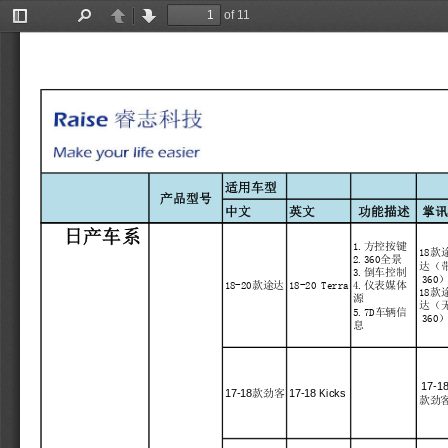
of 11
Toggle
Find
Previous
Next
Sidebar
适用车型
产品型号
中文
英文
功能描述
掌
  日产车系
1.方控按键
18款
2.360全景
达（
3.倒车控制
360
18-20 Terra
18-20款途达
4.仪表媒体
18款
源
达（
5.7D车辆信
360
息
17-1
17-18 Kicks
17-18
款劲客
款劲