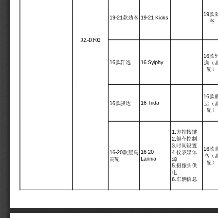
19
款
19-21 Kicks
19-21
款劲客
客
RZ-DF02
16
款
16 Sylphy
16
款轩逸
逸（
配）
16
款
16 Tiida
16
款骐达
达（
配）
1.
方控按键
2.
倒车控制
3.
时间设置
16
款
16-20
16-20
4.
款蓝鸟
仪表媒体
鸟（
Lannia
高配
源
配）
5.
摄像头供
电
6.
车辆信息