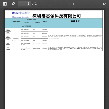
of 1
Toggle
Find
Zoom
Zoom
Too
Sidebar
Out
In
深圳睿志诚科技有限公司
深圳睿志诚科技有限公司
深圳睿志诚科技有限公司
深圳睿志诚科技有限公司
Adaptation Models
接线定义
接线定义
接线定义
接线定义
）
）
Product Model
））
Year (s
Chinese
Car Model
ALFA ROMEO
ALFA
款
147
2002-2009
2002-2009
147
ROMEO
ALFA
款
156
2004-2009
2004-2009
156
ROMEO
《
菲亚特
款
、
款
、
款
、
款
、
款
、
款
、
FY014
(
12-14
FIORINO
12
LINEA
09-12
PUNTO
11-16
DOBLO
12
BRAVO
16
DUCATO
09
ALFA
款
、
款
、
款
、阿尔法罗密欧
款
、老款
》《菲亚特
款
》《
款
款
PANDA
13
500C
14
DUCATO
09
159
LANCIA)(Z7)
14
500C(Z10)
11
159
2004-2011
2004-2011
159
ROMEO
》横
F500 (Z19)
260529
G-RZ-AR51
ALFA
(Support  AMP)
款
Mito
2008-2013
2008-2013
Mito
ROMEO
款
ALFA
2009-2014
Romeo
Romeo Giulietta   2009-2014
ROMEO
Giulietta
《
菲亚特
款
、
款
（中低配）、
款
、
款
、
款
、罗密欧
FY022
(
17-22
DOBLO
16-22
EGEA
17-18
500L
17-20
500X
22
HYBRID 500
款
ALFA
2015-2019
Romeo
款
、
款
、雪铁龙
款
、
款
、标致
款
》《
菲亚特
款
、
Romeo Giulietta   2015-2019
15-16
GIULIETTA
14
500L
15
JUMPER
23
JUMPER
15
BOXER)(Z7)
(
15
500
22-
ROMEO
Giulietta
款
》横
24
LANCIA(Z10)
260529