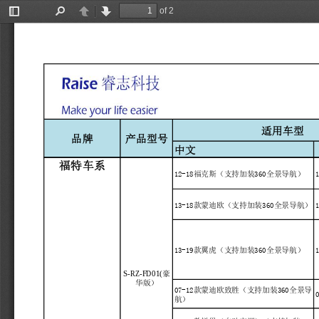
of 2
Toggle
Find
Previous
Next
Sidebar
适用车型
品牌
产品型号
中文
福特车系
12-18福克斯（支持加装360全景导航）
13-18款蒙迪欧（支持加装360全景导航）
13-19款翼虎（支持加装360全景导航）
S-RZ-FD01(
豪
华版）
07-12款蒙迪欧致胜（支持加装360全景导
航）