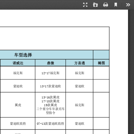
Current
Presentation
Open
Print
Too
View
Mode
车型选择
诺威达
鼎微
方易通
稀图
福克斯
12-17福克斯
福克斯
欧
蒙迪欧
13-17款蒙迪欧
蒙迪欧
13-16款翼虎
17-18款翼虎
翼虎
19款翼虎
福克斯
三个要分车年款有车
型指令
欧
蒙迪欧致胜
07-13款蒙迪欧致胜
蒙迪欧