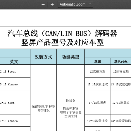
Zoom
Zoom
Out
In
汽车总线（CAN/LIN BUS）解码器
竖屏产品型号及对应车型
改装方式
功能类型
英文
掌讯
掌讯wifi
12-18 Focus
12款福克斯
12款福克斯
13-18 Mondeo
13-18款蒙迪欧
13-18款蒙迪
协议盒
13-19 Kuga
17/18款翼虎
17/18款翼虎
保留空调/拆掉空
横竖屏兼容
调按键板
增加了车辆信息
空调控制
07-12 Mondeo
13-18款蒙迪欧
13-18款蒙迪