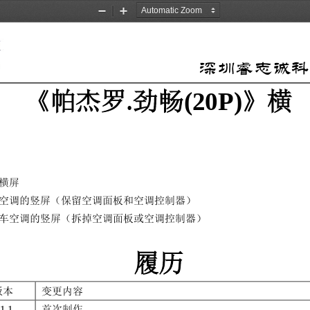
Zoom
Zoom
Out
In
深圳睿志
诚
科
.
(20P)
《
帕杰罗
劲畅
》横
横屏
空调的竖屏（保留空调面板和空调控制器）
车空调的竖屏（拆掉空调面板或空调控制器）
履历
版本
变更内容
首次制作
1.1