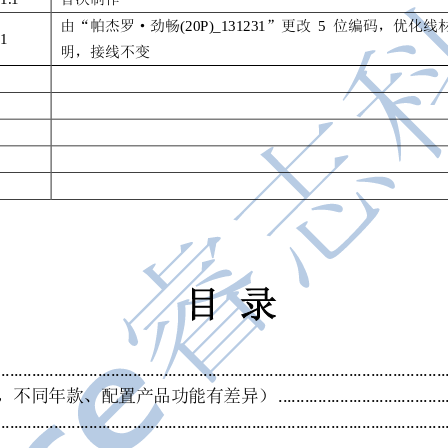
由“
帕杰罗·劲畅
”更改
位编码，优化线
(20P)_131231
5
1
明，接线不变
目
录
............
................................
................................
..........................
................................
......
，不同年款、配置产品功能有差异）
............
................................
................................
..........................
............
................................
................................
..........................