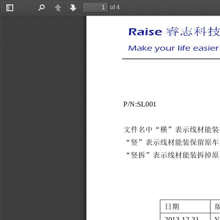
of 4
Toggle
Find
Previous
Next
Sidebar
P/N:
SL00
1
文件名中“横”表示线材能装
“竖”表示线材能装保留原车
“竖拆”表示线材能装拆掉原
日期
201
3
-
1
2
-
31
V