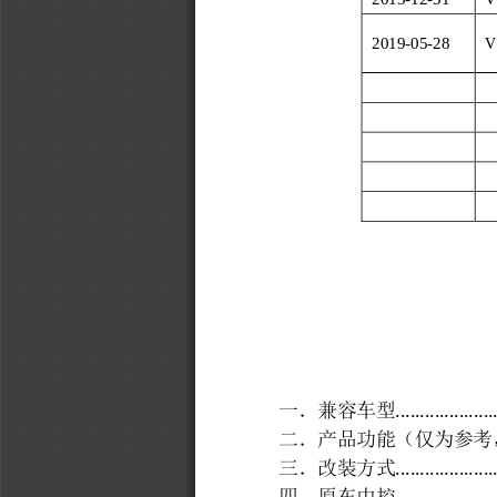
2019
-
05
-
28
V
....................
一．兼容车型
二．产品功能（仅为参考
....................
三．改装方式
....................
四．原车中控