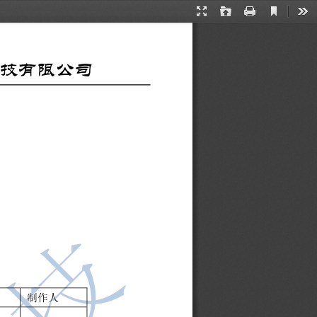
Current
Presentation
Open
Print
Too
View
Mode
技有限公司
制作人