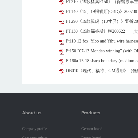
FT310《19款猛禽F150》（保留原车主机
FT140《15、19福睿斯(OBD)》200730
FT290《19款翼虎（10寸屏）》竖拆200
FT130《19款福睿斯》横200622
[
Ft110 12 fox, Yibo and Yihu wire harnes
Ft150 "07-13 Mondeo winning" (with OB
Ft160a 15-18 sharp boundary (medium con
OB010《现代、福特、GM通用》（低配OBD）
About us
Products
Company profile
German brand