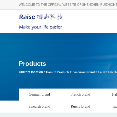
WELCOME TO THE OFFICIAL WEBSITE OF SHENZHEN RUIZHICHE
Products
Current location：
Home
>
Products
>
American brand
>
Ford
>
Interf
German brand
French brand
Ita
Swedish brand
Russia Brand
In