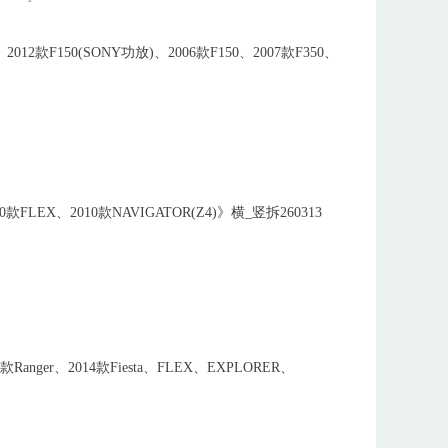
2012款F150(SONY功放)、2006款F150、2007款F350、
款FLEX、2010款NAVIGATOR(Z4)》横_竖拆260313
Ranger、2014款Fiesta、FLEX、EXPLORER、